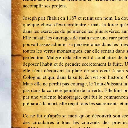
accomplir ses projets.
Joseph prit l'habit en 1187 et retint son nom. La do
quelque chose d'extraordinaire ; mais la force qu'e
dans les exercices de pénitence les plus sévères, aura
Elle faisait les ouvrages de main avec une rare préc
pouvait assez admirer sa persévérance dans les trava
toutes les vertus monastiques, car elle sentait dans 
perfection. Malgré cela elle eut à combattre de fo
déposer l'habit et de prendre secrètement la fuite. U
elle n'eut découvert la plaie de son cœur à son s
Cologne, et qui, dans la suite, écrivit son histoire. 
Mais elle ne perdit pas courage, le Tout-Puissant la 
pas dans la carrière pénible de la vertu. Elle finit po
par une violente hémorragie, qui fut le commenceme
prépara à la mort, elle reçut tous les sacrements et 
Ce ne fut qu'après sa mort qu'on découvrit son se
des circulaires à tous les couvents des provinc