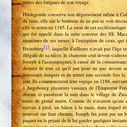
suites des fatigues de son voyage.
Hildegonde conserva son déguisement même à Colog
de faire, elle eut le bonheur de ne pas se voir déco
elle se retira en 1185. La sœur de cet ecclésiastique
qui fut appelé dans la suite couvent des SS. Macc
unanimes de ses sœurs, à l'exception de ceux, qui 
[1]
Heinsberg
, laquelle d'ailleurs n'avait pas l'âge
illégale de sa nièce, le chanoine crut devoir s'adres
Joseph à l'accompagner, à cause de la connaissanc
dernier fit tout ce qu'il put pour ne pas devoir se
nouveaux dangers et de tenter une seconde fois la 
ami. Ils commencèrent leur voyage en 1186, suivant
à Augsbourg plusieurs vassaux de l'Empereur Frédé
détour, et passèrent la nuit dans le village de 
route de grand matin. Comme ils n'avaient qu'un c
suivait à pied, un bâton à la main, dans lequel é
trouvait sur leur chemin, Joseph fut joint par un 
paquet en le priant de le lui garder quelques instan
moins que le paquet renfermait les objets volés pour 