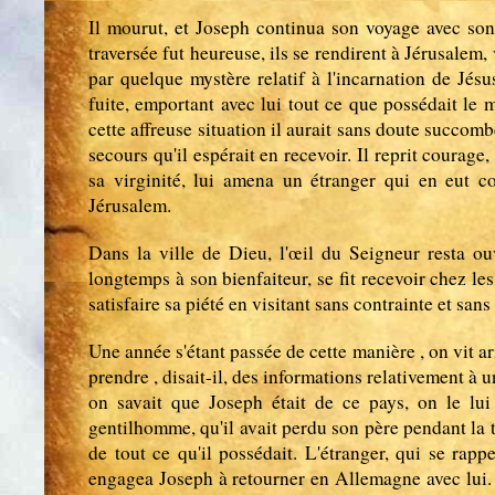
Il mourut, et Joseph continua son voyage avec son 
traversée fut heureuse, ils se rendirent à Jérusalem,
par quelque mystère relatif à l'incarnation de Jésus
fuite, emportant avec lui tout ce que possédait le
cette affreuse situation il aurait sans doute succom
secours qu'il espérait en recevoir. Il reprit courage
sa virginité, lui amena un étranger qui en eut c
Jérusalem.
Dans la ville de Dieu, l'œil du Seigneur resta ou
longtemps à son bienfaiteur, se fit recevoir chez le
satisfaire sa piété en visitant sans contrainte et sans
Une année s'étant passée de cette manière , on vit a
prendre , disait-il, des informations relativement à
on savait que Joseph était de ce pays, on le lui pr
gentilhomme, qu'il avait perdu son père pendant la tr
de tout ce qu'il possédait. L'étranger, qui se rapp
engagea Joseph à retourner en Allemagne avec lui.