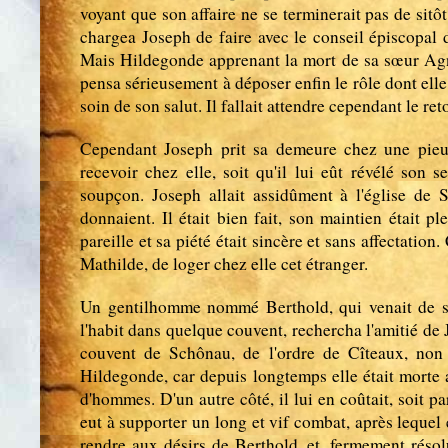
voyant que son affaire ne se terminerait pas de sitôt
chargea Joseph de faire avec le conseil épiscopal 
Mais Hildegonde apprenant la mort de sa sœur Agnès
pensa sérieusement à déposer enfin le rôle dont elle
soin de son salut. Il fallait attendre cependant le ret
Cependant Joseph prit sa demeure chez une pieus
recevoir chez elle, soit qu'il lui eût révélé son s
soupçon. Joseph allait assidûment à l'église de S
donnaient. Il était bien fait, son maintien était p
pareille et sa piété était sincère et sans affectatio
Mathilde, de loger chez elle cet étranger.
Un gentilhomme nommé Berthold, qui venait de se 
l'habit dans quelque couvent, rechercha l'amitié de 
couvent de Schônau, de l'ordre de Cîteaux, non l
Hildegonde, car depuis longtemps elle était morte 
d'hommes. D'un autre côté, il lui en coûtait, soit pa
eut à supporter un long et vif combat, après lequel 
rendre aux désirs de Berthold, et, fermement résol