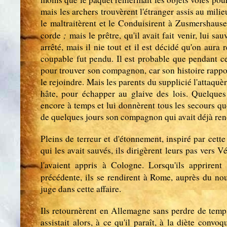
mais les archers trouvèrent l'étranger assis au milieu
le maltraitèrent et le Conduisirent à Zusmershausen
;
corde
mais le prêtre, qu'il avait fait venir, lui sa
arrêté, mais il nie tout et il est décidé qu'on aura
coupable fut pendu. Il est probable que pendant ce
pour trouver son compagnon, car son histoire rappor
le rejoindre. Mais les parents du supplicié l'attaquè
hâte, pour échapper au glaive des lois. Quelques 
encore à temps et lui donnèrent tous les secours que
de quelques jours son compagnon qui avait déjà reno
Pleins de terreur et d'étonnement, inspiré par cette
qui les avait sauvés, ils dirigèrent leurs pas vers 
l'avaient appris à Cologne. Lorsqu'ils apprire
précédente, ils se rendirent à Rome, auprès du n
juge dans cette affaire.
Ils retournèrent en Allemagne sans perdre de temps ;
assistait alors, à ce qu'il paraît, à la diète co