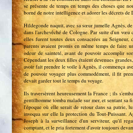
se présente de temps en temps des choses que nou
borné de notre intelligence et adorer les décrets de 
Hildegonde naquit, avec sa sœur jumelle Agnès, de p
dans l'archevêché de Cologne. Par suite d'un vœu qu
elles furent toutes deux consacrées au Seigneur, 
parents avaient promis en même temps de faire un
odeur de sainteté, avant de pouvoir accomplir so
Cependant les deux filles étaient devenues grandes, 
avoir fait prendre le voile à Agnès, il commença ave
de pouvoir voyager plus commodément, il fit pren
devait garder tout le temps du voyage.
Ils traversèrent heureusement la France ; ils s'emba
gentilhomme tomba malade sur mer, et sentant sa fin 
l'époque où elle serait de retour dans sa patrie,
invoqua sur elle la protection du Tout-Puissant. Ap
Joseph à la surveillance d'un serviteur, qu'il r
comptant, et le pria fortement d'avoir toujours deva