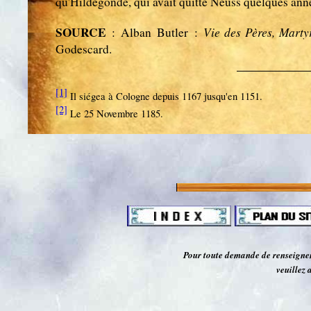
qu'Hildegonde, qui avait quitté Neuss quelques ann
SOURCE
Vie des Pères, Marty
: Alban Butler :
Godescard.
[1]
Il siégea à Cologne depuis 1167 jusqu'en 1151.
[2]
Le 25 Novembre 1185.
Pour toute demande de renseignem
veuillez 